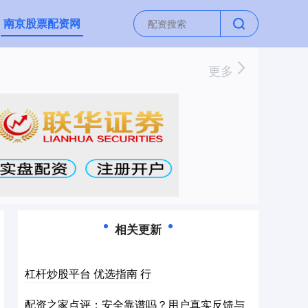
南京股票配资网
更多
相关更新
杠杆炒股平台 优选指南 行
配资之家点评：安全靠谱吗？用户真实反馈与