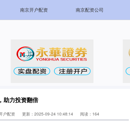
南京开户配资
南京配资公司
台，助力投资翻倍
开户配资
更新：2025-09-24 10:48:14
阅读：164