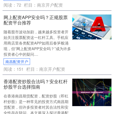
阅读：
72
栏目：
南京开户配资
网上配资APP安全吗？正规股票
配资平台推荐
随着股市波动加剧，越来越多投资者开
始关注股票配资这一杠杆工具。手机应
用商店里各类配资APP如雨后春笋般涌
现，但“网上配资APP安全吗？”成为许多
投资者心中的疑问....
南昌配资开户
阅读：
151
栏目：
南京开户配资
香港配资炒股合法吗？安全杠杆
炒股平台选择指南
在香港南昌期货配资，配资炒股（即杠
杆炒股）是一种常见的投资方式南昌期
货配资，但许多投资者对其合法性和安
全性存在疑问。本文将深入探讨香港配