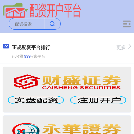
正规配资平台排行
更多
已收录
999
+家平台