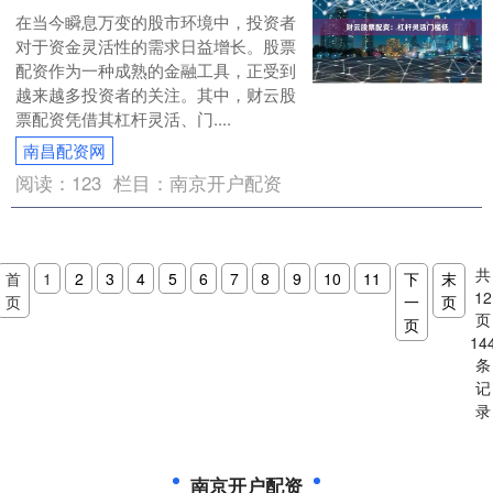
在当今瞬息万变的股市环境中，投资者
对于资金灵活性的需求日益增长。股票
配资作为一种成熟的金融工具，正受到
越来越多投资者的关注。其中，财云股
票配资凭借其杠杆灵活、门....
南昌配资网
阅读：
123
栏目：
南京开户配资
共
首
1
2
3
4
5
6
7
8
9
10
11
下
末
12
页
一
页
页
页
14
条
记
录
南京开户配资