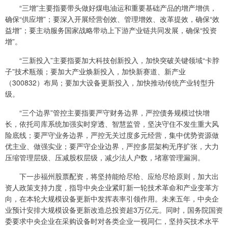
“三增”主要指要带头做好煤电油运和重要基础产品的增产增供，
确保“供应增”；要深入开展经营创效、管理增效、改革提效，确保“效
益增”；要主动服务国家战略带动上下游产业链共同发展，确保“投资
增”。
“三新投入”主要指要加大科技创新投入，加快突破关键领域“卡脖
子”技术瓶颈；要加大产业焕新投入，加快新赛道、新产业
（300832）布局；要加大设备更新投入，加快推动传统产业转型升
级。
“三个边界”管控主要指要严守财务边界，严控债务规模过快增
长，依托司库系统加强实时穿透、智慧监管，坚决守住不发生重大风
险底线；要严守业务边界，严控无关过度多元经营，集中优势资源做
优主业、做强实业；要严守企业边界，严控多层架构无序扩张，大力
压缩管理层级、压减股权层级，减少法人户数，堵塞管理漏洞。
下一步福州股票配资，将坚持能给尽给、应给尽给原则，加大出
资人政策支持力度，指导中央企业紧盯新一轮技术革命和产业变革方
向，在本轮大规模设备更新中发挥表率引领作用。未来五年，中央企
业预计安排大规模设备更新改造总投资超3万亿元。同时，国务院国资
委要求中央企业在采购设备时对各类企业一视同仁，坚持买技术水平