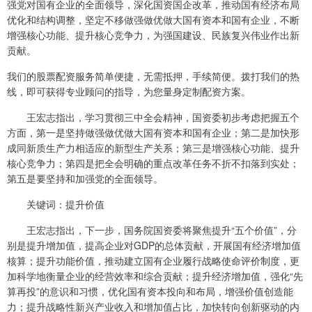
强党对国有企业的全面领导，深化国资国企改革，推动国有经济布局
优化和结构调整，坚定不移做强做优做大国有资本和国有企业，不断
增强核心功能、提升核心竞争力，为强国建设、民族复兴伟业作出新
贡献。
我们的股票配资服务简单便捷，无需抵押，手续简便。拨打我们的热
线，即可获得专业顾问的指导，为您量身定制配资方案。
王宏志指出，学习贯彻三中全会精神，国资委初步考虑把握五个
方面，第一是坚持做强做优做大国有资本和国有企业；第二是加快形
成同新质生产力相适应的新型生产关系；第三是增强核心功能、提升
核心竞争力；第四是把全会明确的重点改革任务不折不扣落到实处；
第五是要坚持和加强党的全面领导。
关键词：提升价值
王宏志指出，下一步，国务院国资委将聚焦提升“五个价值”，分
别是提升增加值，提高企业对GDP的总体贡献，开展国有经济增加值
核算；提升功能价值，推动建立国有企业履行战略使命评价制度，更
加科学地衡量企业的经营效率和综合贡献；提升经济增加值，强化“先
算再投”的意识和习惯，优化国有资本投向和布局，增强价值创造能
力；提升战略性新兴产业收入和增加值占比，加快转向创新驱动的内