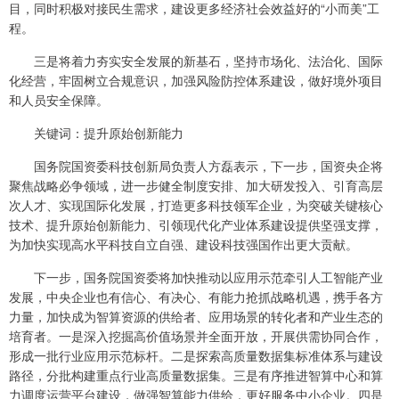
目，同时积极对接民生需求，建设更多经济社会效益好的“小而美”工
程。
三是将着力夯实安全发展的新基石，坚持市场化、法治化、国际
化经营，牢固树立合规意识，加强风险防控体系建设，做好境外项目
和人员安全保障。
关键词：提升原始创新能力
国务院国资委科技创新局负责人方磊表示，下一步，国资央企将
聚焦战略必争领域，进一步健全制度安排、加大研发投入、引育高层
次人才、实现国际化发展，打造更多科技领军企业，为突破关键核心
技术、提升原始创新能力、引领现代化产业体系建设提供坚强支撑，
为加快实现高水平科技自立自强、建设科技强国作出更大贡献。
下一步，国务院国资委将加快推动以应用示范牵引人工智能产业
发展，中央企业也有信心、有决心、有能力抢抓战略机遇，携手各方
力量，加快成为智算资源的供给者、应用场景的转化者和产业生态的
培育者。一是深入挖掘高价值场景并全面开放，开展供需协同合作，
形成一批行业应用示范标杆。二是探索高质量数据集标准体系与建设
路径，分批构建重点行业高质量数据集。三是有序推进智算中心和算
力调度运营平台建设，做强智算能力供给，更好服务中小企业。四是