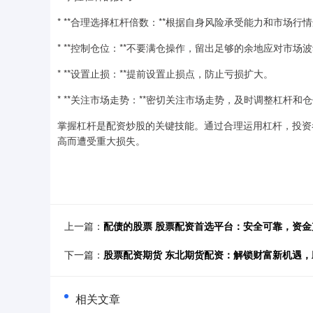
* **合理选择杠杆倍数：**根据自身风险承受能力和市场
* **控制仓位：**不要满仓操作，留出足够的余地应对市场
* **设置止损：**提前设置止损点，防止亏损扩大。
* **关注市场走势：**密切关注市场走势，及时调整杠杆和
掌握杠杆是配资炒股的关键技能。通过合理运用杠杆，投资
高而遭受重大损失。
上一篇：
配债的股票 股票配资首选平台：安全可靠，资金
下一篇：
股票配资期货 东北期货配资：解锁财富新机遇
相关文章