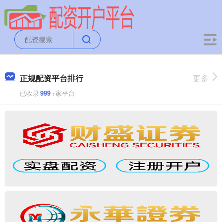
正规配资平台排行
更多
已收录
999
+家平台