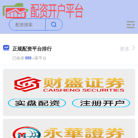
正规配资平台排行
更多
已收录
999
+家平台