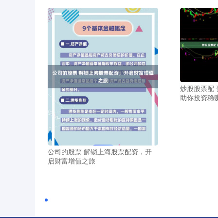
炒股股票配 
助你投资稳
公司的股票 解锁上海股票配资，开
启财富增值之旅