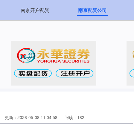
南京开户配资
南京配资公司
更新：2026-05-08 11:04:58
阅读：182