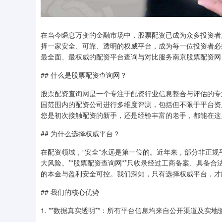
在当今瞬息万变的金融市场中，股票配资已成为众多投资者
择一家安全、可靠、透明的权威平台，成为每一位投资者必须
最全面、最权威的配资平台查询与对比服务南京股票配资网
## 什么是股票配资查询网？
股票配资查询网是一个专注于配资行业信息整合与评估的专
国范围内的配资公司进行多维度评测，包括但不限于平台资
您是初次接触配资的新手，还是经验丰富的老手，都能在这
## 为什么选择权威平台？
在配资领域，“安全”永远是第一位的。近年来，部分非正
大风险。**股票配资查询网**只收录经过工商备案、具备
的本金与盈利安全可控。我们深知，只有选择权威平台，才
## 我们的核心优势
1. **数据真实透明**：所有平台信息均来自公开渠道及