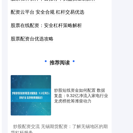
配资云平台 安全合规 杠杆交易优选
股票在线配资：安全杠杆策略解析
股票配资台优选攻略
推荐阅读
炒股短线资金如何配置 数据
复盘：9.32亿净流入家电行业
龙虎榜抢筹潍柴动力
​炒股配资交流 无锡期货配资：了解无锡地区的期
货杠杆服务