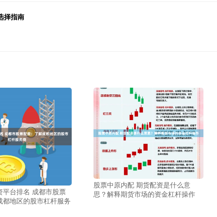
选择指南
股票中原内配 期货配资是什么意
资平台排名 成都市股票
思？解释期货市场的资金杠杆操作
成都地区的股市杠杆服务